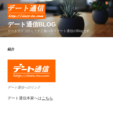
コ
ン
テ
ン
デート通信BLOG
ツ
デートでドコ行く？ナニ食べる？テート通信のBlogです。
へ
ス
キ
紹介
ッ
プ
デート通信へのリンク
デート通信本家へは
こちら