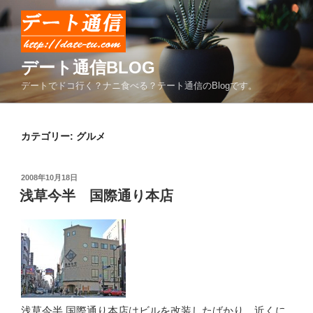
コ
ン
テ
ン
デート通信BLOG
ツ
デートでドコ行く？ナニ食べる？テート通信のBlogです。
へ
ス
キ
カテゴリー:
グルメ
ッ
プ
投
2008年10月18日
稿
浅草今半 国際通り本店
日:
浅草今半 国際通り本店はビルを改装したばかり。近くに