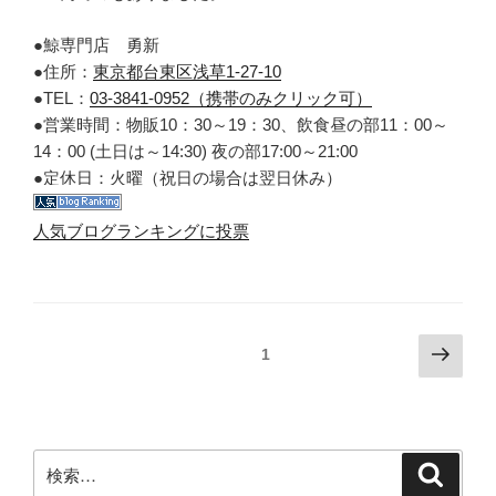
●鯨専門店 勇新
●住所：
東京都台東区浅草1-27-10
●TEL：
03-3841-0952（携帯のみクリック可）
●営業時間：物販10：30～19：30、飲食昼の部11：00～
14：00 (土日は～14:30) 夜の部17:00～21:00
●定休日：火曜（祝日の場合は翌日休み）
人気ブログランキングに投票
投
次
固定ページ
1
の
稿
ペ
ナ
ー
ビ
ジ
検
検
ゲ
索
索: