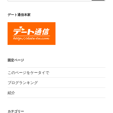
ー
シ
デート通信本家
ョ
ン
固定ページ
このページをケータイで
ブログランキング
紹介
カテゴリー