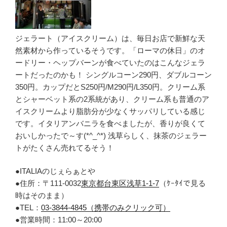
ジェラート（アイスクリーム）は、毎日お店で新鮮な天
然素材から作っているそうです。「ローマの休日」のオ
ードリー・ヘップバーンが食べていたのはこんなジェラ
ートだったのかも！ シングルコーン290円、ダブルコーン
350円。カップだとS250円/M290円/L350円。クリーム系
とシャーベット系の2系統があり、クリーム系も普通のア
イスクリームより脂肪分が少なくサッパリしている感じ
です。イタリアンバニラを食べましたが、香りが良くて
おいしかったで～す(*^_^*) 浅草らしく、抹茶のジェラー
トがたくさん売れてるそう！
●ITALIAのじぇらぁとや
●住所：〒111-0032
東京都台東区浅草1-1-7
（ｹｰﾀｲで見る
時はそのまま）
●TEL：
03-3844-4845（携帯のみクリック可）
●営業時間：11:00～20:00