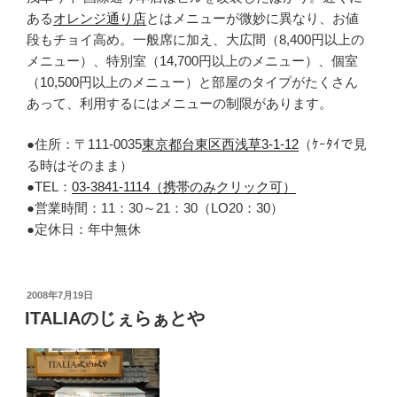
ある
オレンジ通り店
とはメニューが微妙に異なり、お値
段もチョイ高め。一般席に加え、大広間（8,400円以上の
メニュー）、特別室（14,700円以上のメニュー）、個室
（10,500円以上のメニュー）と部屋のタイプがたくさん
あって、利用するにはメニューの制限があります。
●住所：〒111-0035
東京都台東区西浅草3-1-12
（ｹｰﾀｲで見
る時はそのまま）
●TEL：
03-3841-1114（携帯のみクリック可）
●営業時間：11：30～21：30（LO20：30）
●定休日：年中無休
投
2008年7月19日
稿
ITALIAのじぇらぁとや
日: