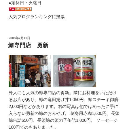
●定休日：火曜日
人気ブログランキングに投票
投
2008年7月11日
稿
鯨専門店 勇新
日:
外人にも人気の鯨専門店の勇新。隣にお料理をいただけ
るお店があり、鯨の竜田揚げ丼1,050円、鯨ステーキ御膳
2,000円などがあります。右の写真は他ではめったに手に
入らない勇新の鯨のおみやげ。 刺身用赤肉1,600円、長須
鯨缶詰650円、長須鯨の須の子缶詰1,000円。 ソーセージ
160円てのもありました。